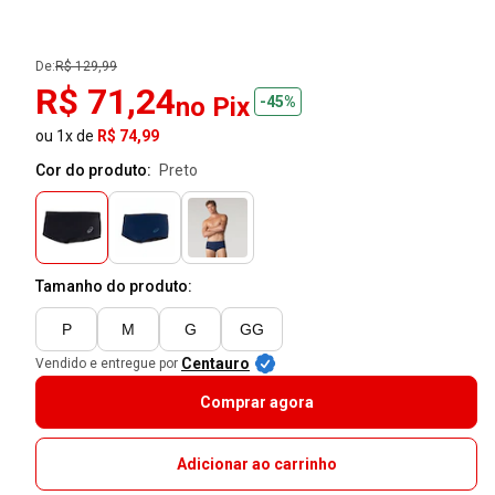
De:
R$ 129,99
R$ 71,24
no Pix
-45%
ou 1x de
R$ 74,99
Cor do produto:
preto
Tamanho do produto:
P
M
G
GG
Centauro
Vendido e entregue por
Comprar agora
Adicionar ao carrinho