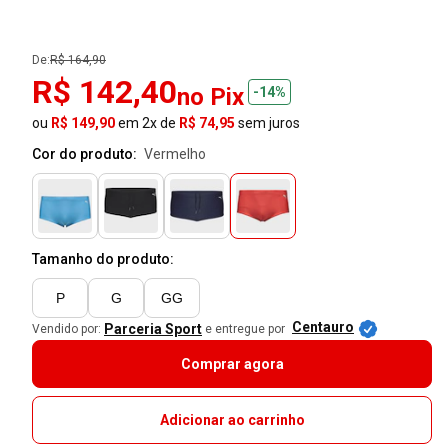
De:
R$ 164,90
R$ 142,40
no Pix
-14%
ou
R$ 149,90
em 2x de
R$ 74,95
sem juros
Cor do produto:
vermelho
Tamanho do produto:
P
G
GG
Centauro
Parceria Sport
Vendido por:
e entregue por
Comprar agora
Adicionar ao carrinho