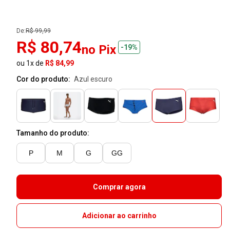
De:
R$ 99,99
R$ 80,74
no Pix
-19%
ou 1x de
R$ 84,99
Cor do produto:
azul escuro
Tamanho do produto:
P
M
G
GG
Comprar agora
Adicionar ao carrinho