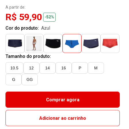
A partir de:
R$ 59,90
-52%
Cor do produto:
azul
Tamanho do produto:
10.5
12
14
16
P
M
G
GG
Comprar agora
Adicionar ao carrinho