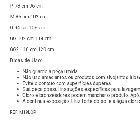
P 78 cm 96 cm
M 86 cm 102 cm
G 94 cm 108 cm
GG 102 cm 114 cm
GG2 110 cm 120 cm
Dicas de Uso:
Não guarde a peça úmida
Não use amaciantes ou produtos com alvejantes à ba
Evite o contato com superfícies ásperas
Sua peça possui instruções específicas para lavagem
Cloro e bronzeadores podem manchar o produto. Após
A contínua exposição à luz forte do sol e à água clor
REF: M18LQR