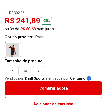
R$ 302,36
De:
R$ 241,89
-20%
ou 3x de
R$ 80,63
sem juros
Cor do produto:
preto
Tamanho do produto:
P
M
G
Vendido por:
Duall Sports
e entregue por
Centauro
Comprar agora
Adicionar ao carrinho