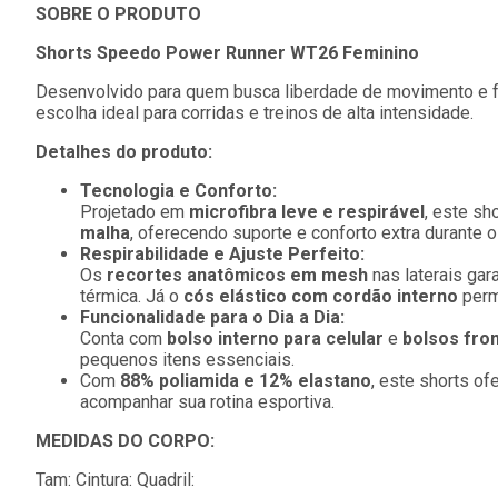
SOBRE O PRODUTO
Shorts Speedo Power Runner WT26 Feminino
Desenvolvido para quem busca liberdade de movimento e f
escolha ideal para corridas e treinos de alta intensidade.
Detalhes do produto:
Tecnologia e Conforto:
Projetado em
microfibra leve e respirável
, este sh
malha
, oferecendo suporte e conforto extra durante 
Respirabilidade e Ajuste Perfeito:
Os
recortes anatômicos em mesh
nas laterais gar
térmica. Já o
cós elástico com cordão interno
perm
Funcionalidade para o Dia a Dia:
Conta com
bolso interno para celular
e
bolsos fron
pequenos itens essenciais.
Com
88% poliamida e 12% elastano
, este shorts of
acompanhar sua rotina esportiva.
MEDIDAS DO CORPO:
Tam: Cintura: Quadril: