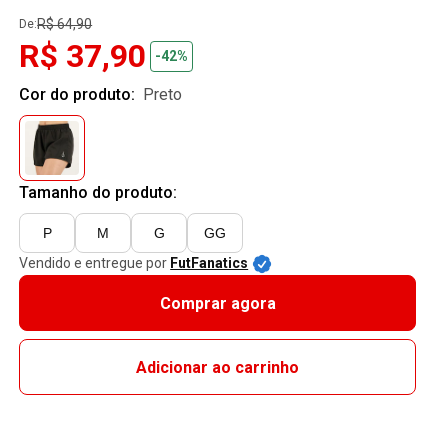
R$ 64,90
De:
R$ 37,90
-42%
Cor do produto:
preto
Tamanho do produto:
P
M
G
GG
Vendido e entregue por
FutFanatics
Comprar agora
Adicionar ao carrinho