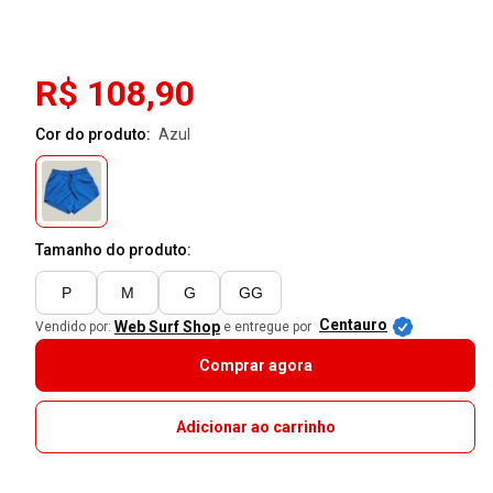
R$ 108,90
Cor do produto:
azul
Tamanho do produto:
P
M
G
GG
Centauro
Web Surf Shop
Vendido por:
e entregue por
Comprar agora
Adicionar ao carrinho