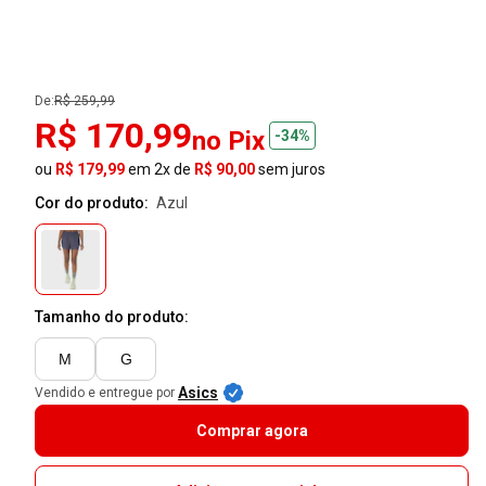
De:
R$ 259,99
R$ 170,99
no Pix
-34%
ou
R$ 179,99
em 2x de
R$ 90,00
sem juros
Cor do produto:
azul
Tamanho do produto:
M
G
Asics
Vendido e entregue por
Comprar agora