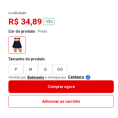
De:
R$ 39,89
R$ 34,89
-13%
Cor do produto:
preto
Tamanho do produto:
P
M
G
GG
Centauro
Belmento
Vendido por:
e entregue por
Comprar agora
Adicionar ao carrinho