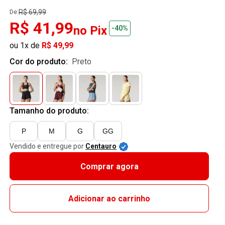
R$ 69,99
De:
R$ 41,99
no Pix
-40%
ou 1x de
R$ 49,99
Cor do produto:
preto
Tamanho do produto:
P
M
G
GG
Vendido e entregue por
Centauro
Comprar agora
Adicionar ao carrinho