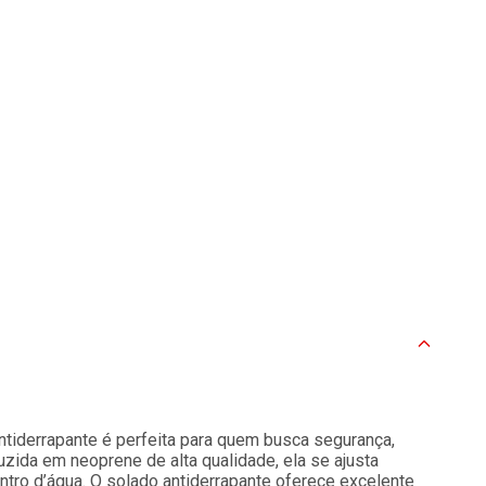
ntiderrapante é perfeita para quem busca segurança,
zida em neoprene de alta qualidade, ela se ajusta
entro d’água. O solado antiderrapante oferece excelente