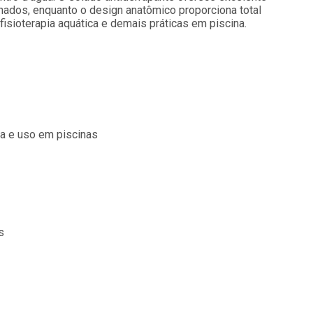
hados, enquanto o design anatômico proporciona total
fisioterapia aquática e demais práticas em piscina.
ica e uso em piscinas
s