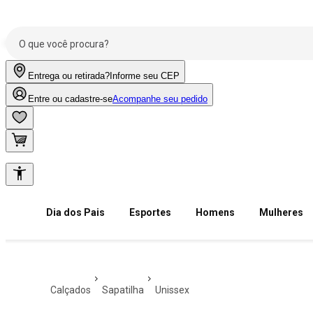
Entrega ou retirada?
Informe seu CEP
Entre ou cadastre-se
Acompanhe seu pedido
Dia dos Pais
Esportes
Homens
Mulheres
calçados
sapatilha
unissex