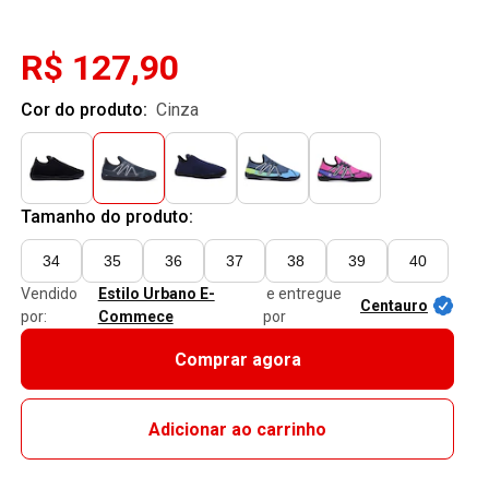
R$ 127,90
Cor do produto:
cinza
Tamanho do produto:
34
35
36
37
38
39
40
Vendido
Estilo Urbano E-
e entregue
Centauro
por:
Commece
por
Comprar agora
Adicionar ao carrinho