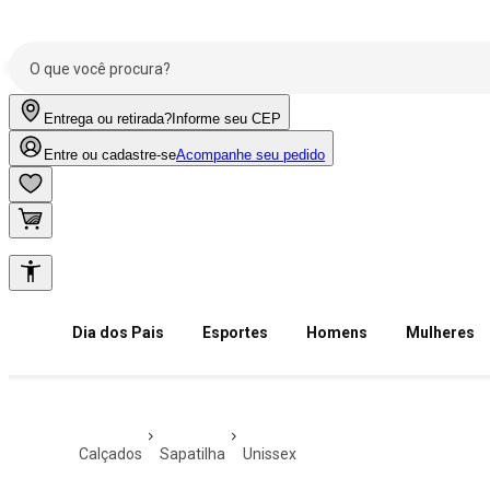
Entrega ou retirada?
Informe seu CEP
Entre ou cadastre-se
Acompanhe seu pedido
Dia dos Pais
Esportes
Homens
Mulheres
calçados
sapatilha
unissex