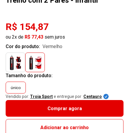
Treino com 2 Pares - Infantil
R$ 154,87
ou 2x de
R$ 77,43
sem juros
Cor do produto:
vermelho
Tamanho do produto:
único
Vendido por:
Troia Sport
e entregue por
Centauro
Comprar agora
Adicionar ao carrinho