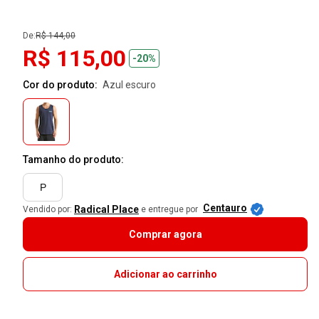
De:
R$ 144,00
R$ 115,00
-20%
Cor do produto:
azul escuro
Tamanho do produto:
P
Centauro
Radical Place
Vendido por:
e entregue por
Comprar agora
Adicionar ao carrinho