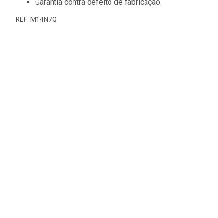
Garantia contra defeito de fabricação.
REF: M14N7Q