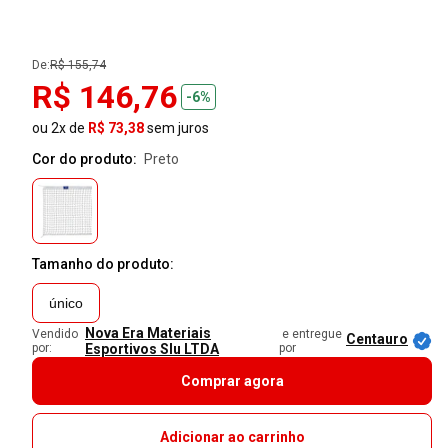
De:
R$ 155,74
R$ 146,76
-6%
ou 2x de
R$ 73,38
sem juros
Cor do produto:
preto
Tamanho do produto:
único
Nova Era Materiais
Vendido
e entregue
Centauro
por:
Esportivos Slu LTDA
por
Comprar agora
Adicionar ao carrinho