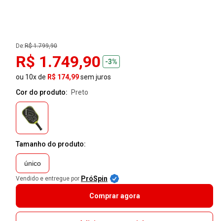
De:
R$ 1.799,90
R$ 1.749,90
-3%
ou 10x de
R$ 174,99
sem juros
Cor do produto:
preto
Tamanho do produto:
único
PróSpin
Vendido e entregue por
Comprar agora