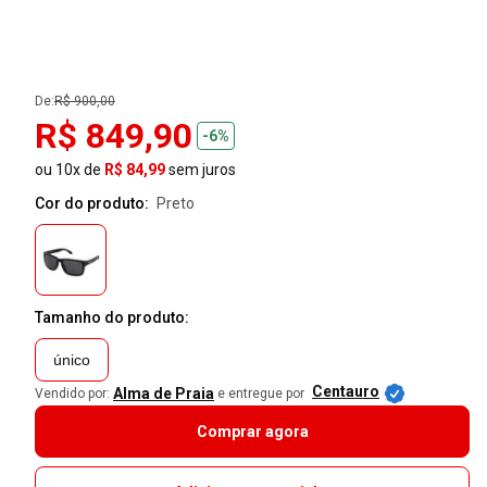
De:
R$ 900,00
R$ 849,90
-6%
ou 10x de
R$ 84,99
sem juros
Cor do produto:
preto
Tamanho do produto:
único
Centauro
Alma de Praia
Vendido por:
e entregue por
Comprar agora