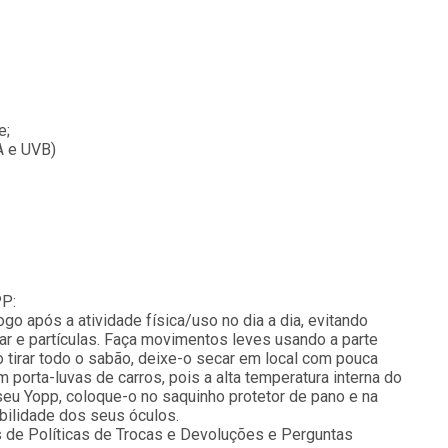
e;
A e UVB)
P:
go após a atividade física/uso no dia a dia, evitando
mar e partículas. Faça movimentos leves usando a parte
 tirar todo o sabão, deixe-o secar em local com pouca
porta-luvas de carros, pois a alta temperatura interna do
 seu Yopp, coloque-o no saquinho protetor de pano e na
bilidade dos seus óculos.
s de Políticas de Trocas e Devoluções e Perguntas