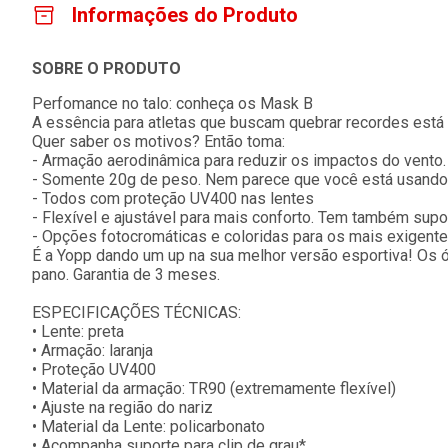
Informações do Produto
SOBRE O PRODUTO
Perfomance no talo: conheça os Mask B
A essência para atletas que buscam quebrar recordes está
Quer saber os motivos? Então toma:
- Armação aerodinâmica para reduzir os impactos do vento.
- Somente 20g de peso. Nem parece que você está usando
- Todos com proteção UV400 nas lentes
- Flexível e ajustável para mais conforto. Tem também supor
- Opções fotocromáticas e coloridas para os mais exigent
É a Yopp dando um up na sua melhor versão esportiva! Os
pano. Garantia de 3 meses.
ESPECIFICAÇÕES TÉCNICAS:
• Lente: preta
• Armação: laranja
• Proteção UV400
• Material da armação: TR90 (extremamente flexível)
• Ajuste na região do nariz
• Material da Lente: policarbonato
• Acompanha suporte para clip de grau*