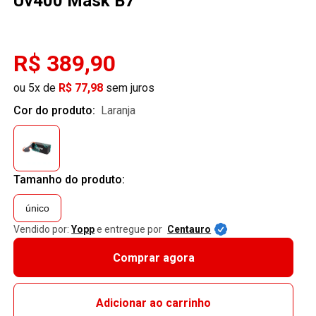
Uv400 Mask B7
R$ 389,90
ou 5x de
R$ 77,98
sem juros
Cor do produto:
laranja
Tamanho do produto:
único
Vendido por:
Yopp
e entregue por
Centauro
Comprar agora
Adicionar ao carrinho