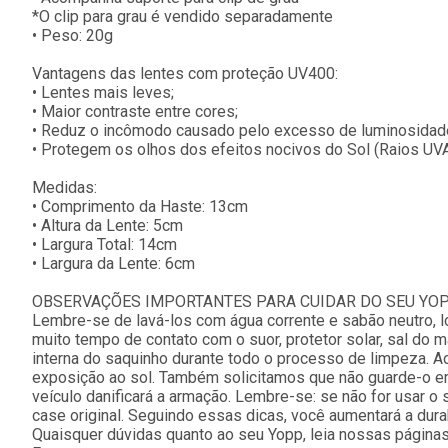
*O clip para grau é vendido separadamente
• Peso: 20g
Vantagens das lentes com proteção UV400:
• Lentes mais leves;
• Maior contraste entre cores;
• Reduz o incômodo causado pelo excesso de luminosidad
• Protegem os olhos dos efeitos nocivos do Sol (Raios UV
Medidas:
• Comprimento da Haste: 13cm
• Altura da Lente: 5cm
• Largura Total: 14cm
• Largura da Lente: 6cm
OBSERVAÇÕES IMPORTANTES PARA CUIDAR DO SEU YOP
Lembre-se de lavá-los com água corrente e sabão neutro, lo
muito tempo de contato com o suor, protetor solar, sal do 
interna do saquinho durante todo o processo de limpeza. Ao
exposição ao sol. Também solicitamos que não guarde-o em 
veículo danificará a armação. Lembre-se: se não for usar o
case original. Seguindo essas dicas, você aumentará a dura
Quaisquer dúvidas quanto ao seu Yopp, leia nossas página