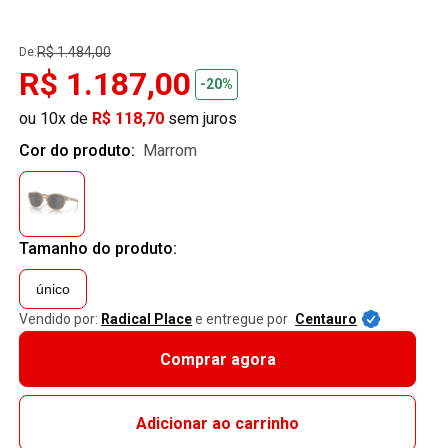
R$ 1.484,00
De:
R$ 1.187,00
-20%
ou 10x de
R$ 118,70
sem juros
Cor do produto:
marrom
Tamanho do produto:
único
Vendido por:
Radical Place
e entregue por
Centauro
Comprar agora
Adicionar ao carrinho