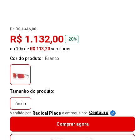
De:
R$ 1.416,00
R$ 1.132,00
-20%
ou 10x de
R$ 113,20
sem juros
Cor do produto:
branco
Tamanho do produto:
único
Centauro
Radical Place
Vendido por:
e entregue por
Comprar agora