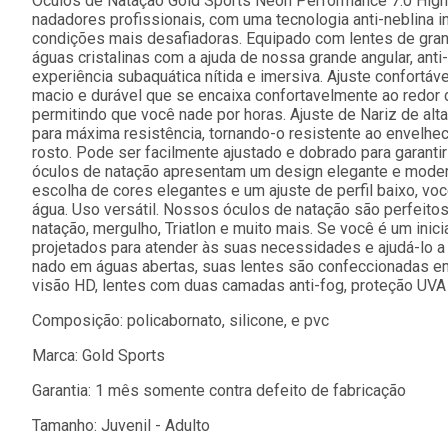
Óculos de Natação Gold Sports Neon Performance 7.0 High 
nadadores profissionais, com uma tecnologia anti-neblina 
condições mais desafiadoras. Equipado com lentes de grande
águas cristalinas com a ajuda de nossa grande angular, anti
experiência subaquática nítida e imersiva. Ajuste confortáv
macio e durável que se encaixa confortavelmente ao redor 
permitindo que você nade por horas. Ajuste de Nariz de alt
para máxima resistência, tornando-o resistente ao envelhe
rosto. Pode ser facilmente ajustado e dobrado para garanti
óculos de natação apresentam um design elegante e modern
escolha de cores elegantes e um ajuste de perfil baixo, vo
água. Uso versátil. Nossos óculos de natação são perfeitos
natação, mergulho, Triatlon e muito mais. Se você é um inic
projetados para atender às suas necessidades e ajudá-lo a
nado em águas abertas, suas lentes são confeccionadas e
visão HD, lentes com duas camadas anti-fog, proteção UVA e
Composição: policabornato, silicone, e pvc
Marca: Gold Sports
Garantia: 1 mês somente contra defeito de fabricação
Tamanho: Juvenil - Adulto