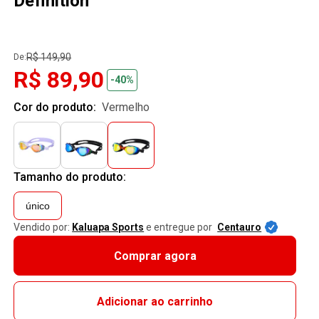
Definition
R$ 149,90
De:
R$ 89,90
-40%
Cor do produto:
vermelho
Tamanho do produto:
único
Vendido por:
Kaluapa Sports
e entregue por
Centauro
Comprar agora
Adicionar ao carrinho