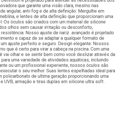
Definition é projetado para atender às necessidades dos
inovadora que garante uma visão clara, mesmo nas
 angular, anti-fog e de alta definição: Mergulhe em
-neblina, e lentes de alta definição que proporcionam uma
el: Os óculos são criados com um material de silicone
dos olhos sem causar irritação ou desconforto,
a resistência: Nosso ajuste de nariz avançado é projetado
cimento e capaz de se adaptar a qualquer formato de
r um ajuste perfeito e seguro. Design elegante: Nossos
o que é certo para virar a cabeça na piscina. Com uma
cê vai olhar e se sentir bem como você deslizar através da
 para uma variedade de atividades aquáticas, incluindo
iante ou um profissional experiente, nossos óculos são
 executar o seu melhor. Suas lentes espelhadas ideal para
m policarbonato de ultima geração proporcionando uma
 UVB, armação e tiras duplas em silicone ultra soft .