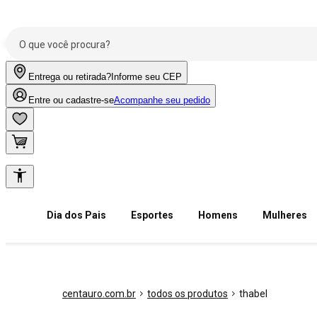
Entrega ou retirada?
Informe seu CEP
Entre ou cadastre-se
Acompanhe seu pedido
Dia dos Pais
Esportes
Homens
Mulheres
centauro.com.br
todos os produtos
thabel