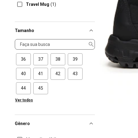
Travel Mug
(1)
Tamanho
Tamanho
36
37
38
39
40
41
42
43
44
45
Ver todos
Gênero