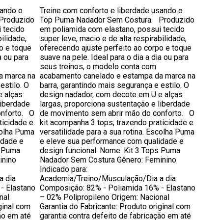
sando o
Treine com conforto e liberdade usando o
Produzido
Top Puma Nadador Sem Costura. Produzido
 tecido
em poliamida com elastano, possui tecido
ilidade,
super leve, macio e de alta respirabilidade,
o e toque
oferecendo ajuste perfeito ao corpo e toque
a ou para
suave na pele. Ideal para o dia a dia ou para
seus treinos, o modelo conta com
a marca na
acabamento canelado e estampa da marca na
estilo. O
barra, garantindo mais segurança e estilo. O
e alças
design nadador, com decote em U e alças
liberdade
largas, proporciona sustentação e liberdade
onforto. O
de movimento sem abrir mão do conforto. O
ticidade e
kit acompanha 3 tops, trazendo praticidade e
colha Puma
versatilidade para a sua rotina. Escolha Puma
idade e
e eleve sua performance com qualidade e
s Puma
design funcional. Nome: Kit 3 Tops Puma
inino
Nadador Sem Costura Gênero: Feminino
Indicado para:
a dia
Academia/Treino/Musculação/Dia a dia
- Elastano
Composição: 82% - Poliamida 16% - Elastano
nal
– 02% Polipropileno Origem: Nacional
ginal com
Garantia do Fabricante: Produto original com
ão em até
garantia contra defeito de fabricação em até