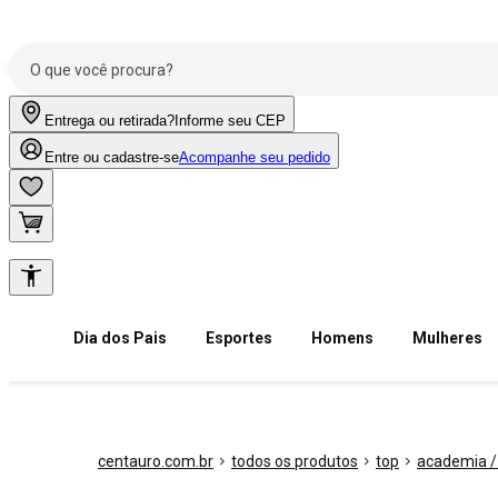
Entrega ou retirada?
Informe seu CEP
Entre ou cadastre-se
Acompanhe seu pedido
Dia dos Pais
Esportes
Homens
Mulheres
centauro.com.br
todos os produtos
top
academia / 