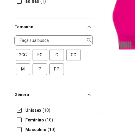
adidas
(1)
Tamanho
Tamanho
2GG
EG
G
GG
M
P
PP
Gênero
Unissex
(10)
Feminino
(10)
Masculino
(10)