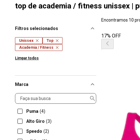
top de academia / fitness unissex | p
Encontramos 10 pr
Filtros selecionados
17% OFF
Unissex
Top
Academia / Fitness
Limpar todos
Marca
Marca
Puma
(4)
Alto Giro
(3)
Speedo
(2)