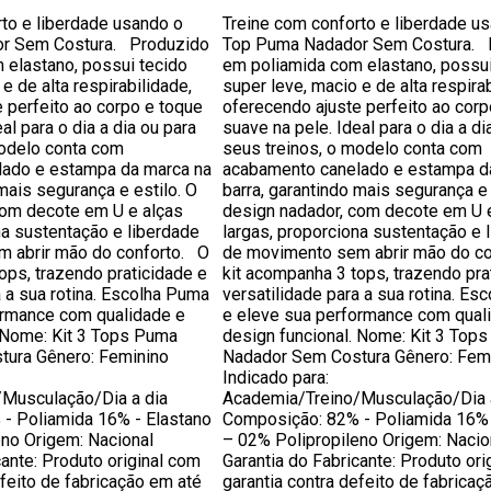
to e liberdade usando o
Treine com conforto e liberdade u
r Sem Costura. Produzido
Top Puma Nadador Sem Costura. 
 elastano, possui tecido
em poliamida com elastano, possui
e de alta respirabilidade,
super leve, macio e de alta respirab
 perfeito ao corpo e toque
oferecendo ajuste perfeito ao corp
al para o dia a dia ou para
suave na pele. Ideal para o dia a di
modelo conta com
seus treinos, o modelo conta com
ado e estampa da marca na
acabamento canelado e estampa d
 mais segurança e estilo. O
barra, garantindo mais segurança e 
com decote em U e alças
design nadador, com decote em U 
na sustentação e liberdade
largas, proporciona sustentação e 
 abrir mão do conforto. O
de movimento sem abrir mão do c
ops, trazendo praticidade e
kit acompanha 3 tops, trazendo pra
a a sua rotina. Escolha Puma
versatilidade para a sua rotina. Es
ormance com qualidade e
e eleve sua performance com qual
. Nome: Kit 3 Tops Puma
design funcional. Nome: Kit 3 Top
ura Gênero: Feminino
Nadador Sem Costura Gênero: Fem
Indicado para:
Musculação/Dia a dia
Academia/Treino/Musculação/Dia 
- Poliamida 16% - Elastano
Composição: 82% - Poliamida 16% 
eno Origem: Nacional
– 02% Polipropileno Origem: Nacio
cante: Produto original com
Garantia do Fabricante: Produto ori
efeito de fabricação em até
garantia contra defeito de fabricaç