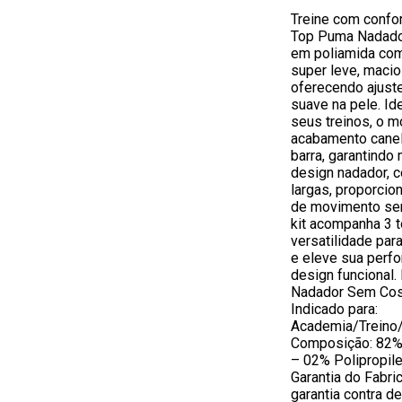
Treine com confor
Top Puma Nadado
em poliamida com
super leve, macio 
oferecendo ajuste
suave na pele. Ide
seus treinos, o 
acabamento canel
barra, garantindo
design nadador, 
largas, proporcio
de movimento sem
kit acompanha 3 t
versatilidade par
e eleve sua perf
design funcional
Nadador Sem Cost
Indicado para:
Academia/Treino/
Composição: 82% 
– 02% Polipropil
Garantia do Fabri
garantia contra d