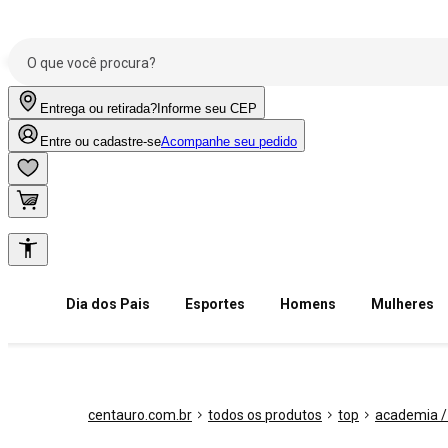
Entrega ou retirada?
Informe seu CEP
Entre ou cadastre-se
Acompanhe seu pedido
Dia dos Pais
Esportes
Homens
Mulheres
centauro.com.br
todos os produtos
top
academia / 