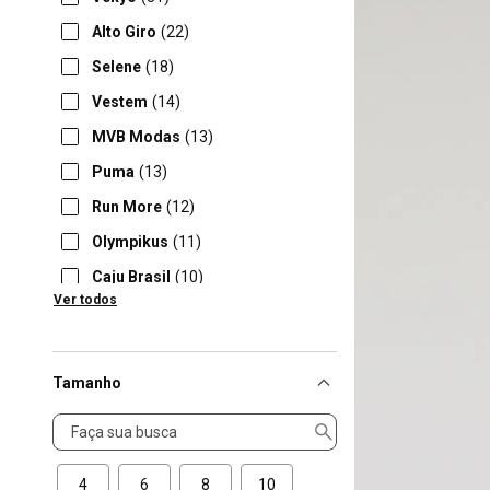
Alto Giro
(22)
Selene
(18)
Vestem
(14)
MVB Modas
(13)
Puma
(13)
Run More
(12)
Olympikus
(11)
Caju Brasil
(10)
Ver todos
Lupo
(10)
Tamanho
Tamanho
4
6
8
10