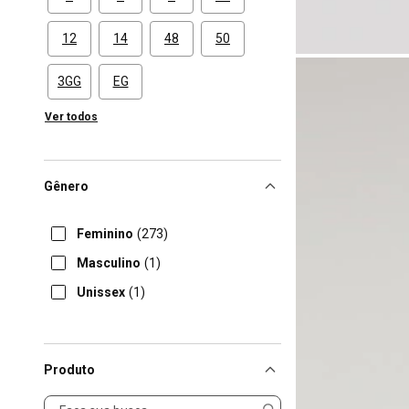
12
14
48
50
3GG
EG
Ver todos
Gênero
Feminino
(273)
Masculino
(1)
Unissex
(1)
Produto
Produto