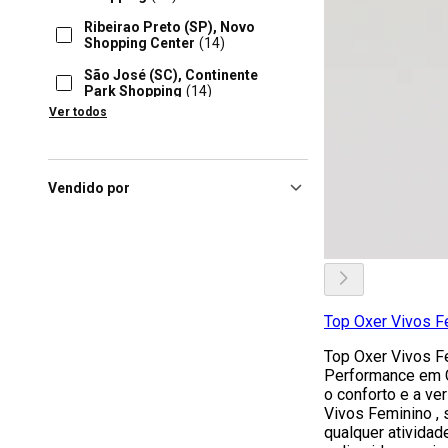
Ribeirao Preto (SP), Novo
Shopping Center
(14)
São José (SC), Continente
Park Shopping
(14)
Ver todos
Belem (PA), Pátio Belém
(13)
Curitiba (PR), Jockey Plaza
Shopping
(13)
Vendido por
Curitiba (PR), Shopping
Barigui
(13)
Fortaleza (CE), Norte Shopping
Fortaleza
(13)
Top Oxer Vivos F
Top Oxer Vivos F
Performance em 
o conforto e a ve
Vivos Feminino , 
qualquer atividad