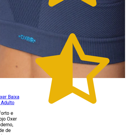
xer Baixa
 Adulto
orto e
ojo Oxer
derno,
de de