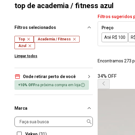
top de academia / fitness azul
Filtros sugeridos 
Filtros selecionados
Preço
Até R$ 100
R$
Top
Academia / Fitness
Azul
Limpar todos
Encontramos 273 p
34% OFF
Onde retirar perto de você
+10% OFF
na próxima compra em loja
Marca
Marca
Vekyo
(31)