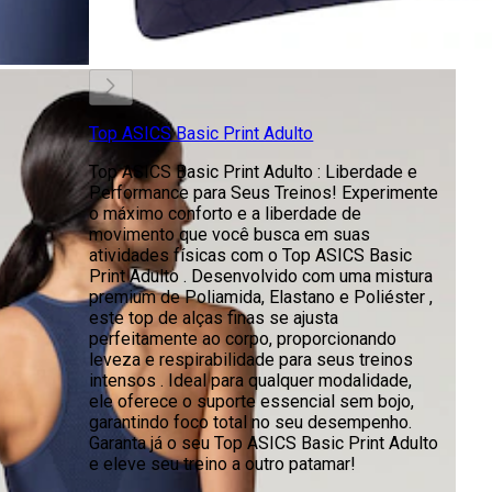
Top ASICS Basic Print Adulto
Top ASICS Basic Print Adulto : Liberdade e
Performance para Seus Treinos! Experimente
o máximo conforto e a liberdade de
movimento que você busca em suas
atividades físicas com o Top ASICS Basic
Print Adulto . Desenvolvido com uma mistura
premium de Poliamida, Elastano e Poliéster ,
este top de alças finas se ajusta
perfeitamente ao corpo, proporcionando
leveza e respirabilidade para seus treinos
intensos . Ideal para qualquer modalidade,
ele oferece o suporte essencial sem bojo,
garantindo foco total no seu desempenho.
Garanta já o seu Top ASICS Basic Print Adulto
e eleve seu treino a outro patamar!