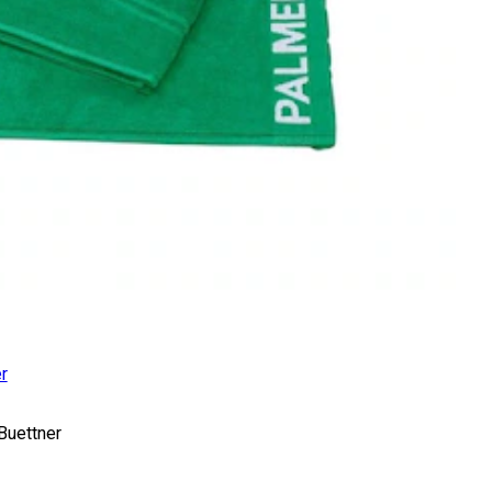
r
Buettner