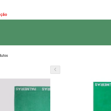
ação
dutos