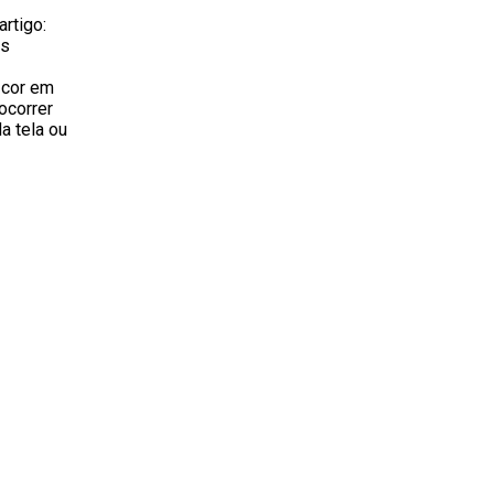
rtigo:
os
 cor em
ocorrer
a tela ou