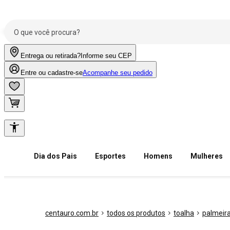
Entrega ou retirada?
Informe seu CEP
Entre ou cadastre-se
Acompanhe seu pedido
Dia dos Pais
Esportes
Homens
Mulheres
centauro.com.br
todos os produtos
toalha
palmeir