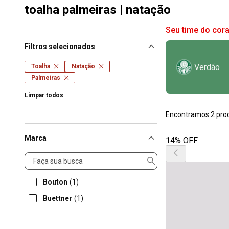
toalha palmeiras | natação
Seu time do cor
Filtros selecionados
Verdão
Toalha
Natação
Palmeiras
Limpar todos
Encontramos 2 pro
Marca
14% OFF
Marca
Bouton
(1)
Buettner
(1)