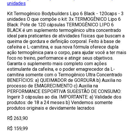
unidades
Kit Termogênico Bodybuilders Lipo 6 Black - 120caps - 3
unidades O que compõe o kit: 3x TERMOGÊNICO Lipo 6
Black: Pote de 120 cápsulas TERMOGÊNICO LIPO 6
BLACK é um suplemento termogênico ultra concentrado
ideal para praticantes de atividades físicas que buscam a
queima de gordura e definição corporal. Feito à base de
cafeína e L-carnitina, e sua nova fórmula oferece dupla
ação termogênica para o corpo, para ajudar você a ter mais
foco no treino, performance e atingir seus objetivos.
Garanta o suplemento mais completo com ações
estimulante da cafeína, e o poder emagrecedor da L-
carnitina somente com o Termogênico Ultra Concentrado
BENEFÍCIOS: a) QUEIMADOR de GORDURA b) Auxilia no
processo de EMAGRECIMENTO c) Auxilia na
PERFORMANCE ESPORTIVA SUGESTÃO DE CONSUMO:
Ingerir 3 cápsulas ao dia. IMPORTANTE: a) Validade dos
produtos: de 18 a 24 meses b) Vendemos somente
produtos originais e devidamente lacrados
R$ 263,90
R$ 159,99