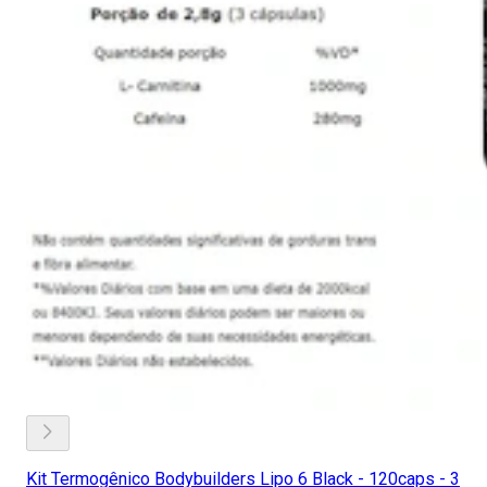
Kit Termogênico Bodybuilders Lipo 6 Black - 120caps - 3