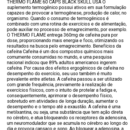
THERMO FLAME 60 CAPS BLACK SKULL USA O
suplemento termogênico possui ativos em sua formulação
capazes de provocar a termogênese, produção de calor, no
organismo. Quando o consumo de termogênicos é
combinado com uma rotina de exercícios e de alimentação,
pode auxiliar no processo de emagrecimento, por exemplo.
O THERMO FLAME entrega 360mg de cafeína pura por
dose, proporcionando mais energia e foco, otimizando os
resultados na busca pelo emagrecimento. Benefícios da
cafeína Cafeína é um dos compostos químicos mais
comumente consumidas no mundo, e uma pesquisa
nacional indicou que 89% adultos americanos ingerem
cafeína. Por causa dos efeitos ergogênicos de cafeína no
desempenho do exercício, seu uso também é muito
prevalente entre atletas. A cafeína passou a ser utilizado
com grande frequência, previamente à realização de
exercícios físicos, com o intuito de protelar a fadiga e,
consequentemente, aprimorar o desempenho físico,
sobretudo em atividades de longa duração, aumentar o
desempenho e o tempo até a exaustão. A cafeína é uma
metilxantina, ou seja, uma substância que tem ação direta
no cérebro, e atua bloqueando os receptores da adenosina,
um neuromodulador que se acumula no cérebro ao longo do
dia e provoca cansaço e sono. Ao bloquear a adenosina, a