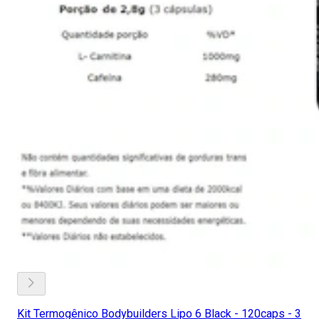
Kit Termogênico Bodybuilders Lipo 6 Black - 120caps - 3