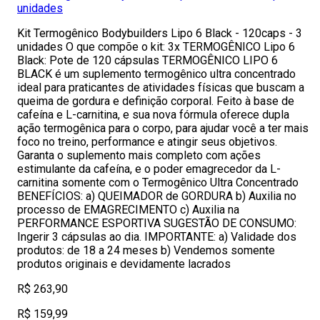
unidades
Kit Termogênico Bodybuilders Lipo 6 Black - 120caps - 3
unidades O que compõe o kit: 3x TERMOGÊNICO Lipo 6
Black: Pote de 120 cápsulas TERMOGÊNICO LIPO 6
BLACK é um suplemento termogênico ultra concentrado
ideal para praticantes de atividades físicas que buscam a
queima de gordura e definição corporal. Feito à base de
cafeína e L-carnitina, e sua nova fórmula oferece dupla
ação termogênica para o corpo, para ajudar você a ter mais
foco no treino, performance e atingir seus objetivos.
Garanta o suplemento mais completo com ações
estimulante da cafeína, e o poder emagrecedor da L-
carnitina somente com o Termogênico Ultra Concentrado
BENEFÍCIOS: a) QUEIMADOR de GORDURA b) Auxilia no
processo de EMAGRECIMENTO c) Auxilia na
PERFORMANCE ESPORTIVA SUGESTÃO DE CONSUMO:
Ingerir 3 cápsulas ao dia. IMPORTANTE: a) Validade dos
produtos: de 18 a 24 meses b) Vendemos somente
produtos originais e devidamente lacrados
R$ 263,90
R$ 159,99