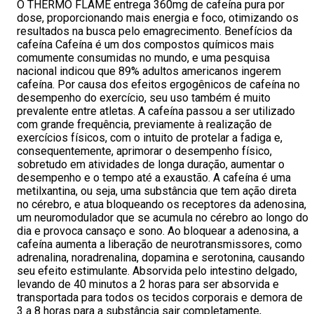
O THERMO FLAME entrega 360mg de cafeína pura por
dose, proporcionando mais energia e foco, otimizando os
resultados na busca pelo emagrecimento. Benefícios da
cafeína Cafeína é um dos compostos químicos mais
comumente consumidas no mundo, e uma pesquisa
nacional indicou que 89% adultos americanos ingerem
cafeína. Por causa dos efeitos ergogênicos de cafeína no
desempenho do exercício, seu uso também é muito
prevalente entre atletas. A cafeína passou a ser utilizado
com grande frequência, previamente à realização de
exercícios físicos, com o intuito de protelar a fadiga e,
consequentemente, aprimorar o desempenho físico,
sobretudo em atividades de longa duração, aumentar o
desempenho e o tempo até a exaustão. A cafeína é uma
metilxantina, ou seja, uma substância que tem ação direta
no cérebro, e atua bloqueando os receptores da adenosina,
um neuromodulador que se acumula no cérebro ao longo do
dia e provoca cansaço e sono. Ao bloquear a adenosina, a
cafeína aumenta a liberação de neurotransmissores, como
adrenalina, noradrenalina, dopamina e serotonina, causando
seu efeito estimulante. Absorvida pelo intestino delgado,
levando de 40 minutos a 2 horas para ser absorvida e
transportada para todos os tecidos corporais e demora de
3 a 8 horas para a substância sair completamente,