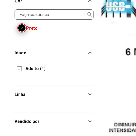
Cor
Cor
Preto
Idade
Adulto
(1)
Linha
Vendido por