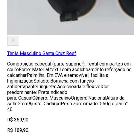
Tênis Masculino Santa Cruz Reef
Composição cabedal (parte superior): Têxtil com partes em
couroForro: Material têxtil com acolchoamento reforçado no
calcanharPalmilha: Em EVA e removível; facilita a
higienizaçãoSolado: Borracha com função
antiderrapanteLingueta: Acolchoada e flexívelCor
predominante: PretaIndicado
para: CasualGênero: MasculinoOrigem: NacionalAltura da
sola: 3 cmAjuste: CadarçoPeso aproximado: 560g o par n°
40
R$ 359,90
R$ 189,90