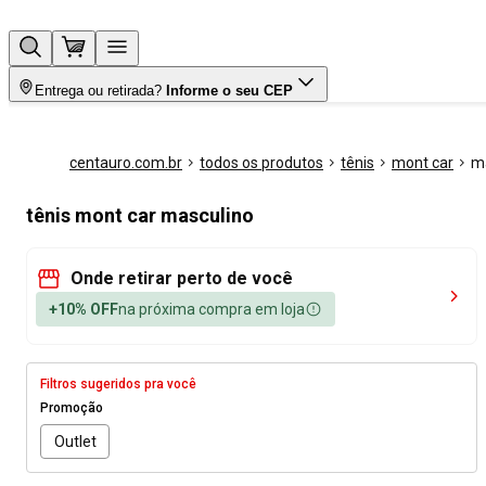
Entrega ou retirada?
Informe o seu CEP
centauro.com.br
todos os produtos
tênis
mont car
m
tênis mont car masculino
Onde retirar perto de você
+10% OFF
na próxima compra em loja
Filtros sugeridos pra você
Promoção
Outlet