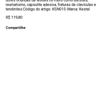
dores oriundas de lesões no mbro como bursites,
reumatismo, capsulite adesiva, fraturas de clavículas e
tendinites.Código do artigo: KSN015-Marca: Kestal
R$ 119,80
Compartilhe: