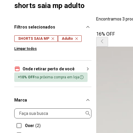
shorts saia mp adulto
Encontramos 3 pro
Filtros selecionados
16% OFF
SHORTS SAIA MP
Adulto
Limpar todos
Onde retirar perto de você
+10% OFF
na próxima compra em loja
Marca
Marca
Oxer
(2)