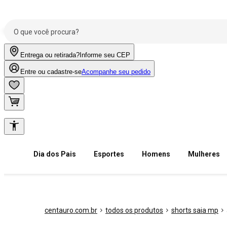
Entrega ou retirada?
Informe seu CEP
Entre ou cadastre-se
Acompanhe seu pedido
Dia dos Pais
Esportes
Homens
Mulheres
centauro.com.br
todos os produtos
shorts saia mp