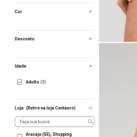
Cor
Desconto
Idade
Adulto
(3)
Loja
(Retire na loja Centauro)
Loja
Aracaju (SE), Shopping