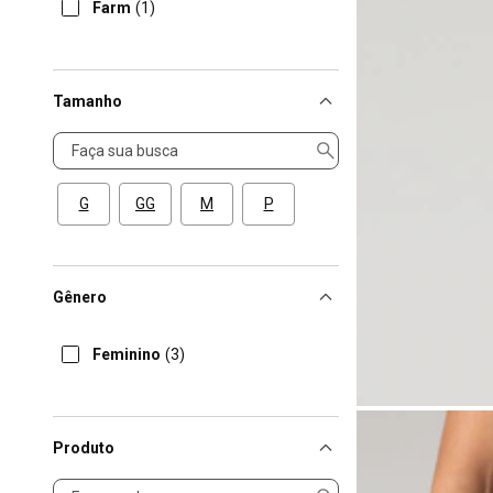
Farm
(1)
Tamanho
Tamanho
G
GG
M
P
Gênero
Feminino
(3)
Produto
Produto