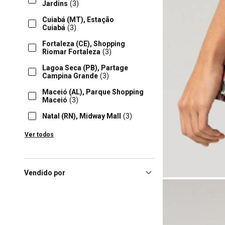
Jardins
(3)
Cuiabá (MT), Estação
Cuiabá
(3)
Fortaleza (CE), Shopping
Riomar Fortaleza
(3)
Lagoa Seca (PB), Partage
Campina Grande
(3)
Maceió (AL), Parque Shopping
Maceió
(3)
Natal (RN), Midway Mall
(3)
Salvador (BA), Salvador
Ver todos
Shopping
(3)
Salvador (BA), Shopping Barra
Ba
(3)
Vendido por
Salvador (BA), Shopping
Iguatemi Ba
(3)
Salvador (BA), Shopping
Paralela
(3)