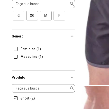
Tamanho
G
GG
M
P
Gênero
Feminino
(1)
Masculino
(1)
Produto
Produto
Short
(2)