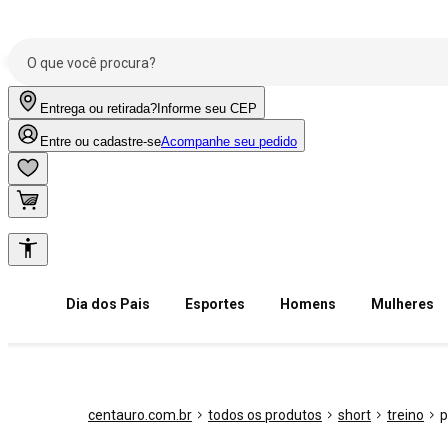
Entrega ou retirada?
Informe seu CEP
Entre ou cadastre-se
Acompanhe seu pedido
Dia dos Pais
Esportes
Homens
Mulheres
centauro.com.br
todos os produtos
short
treino
p