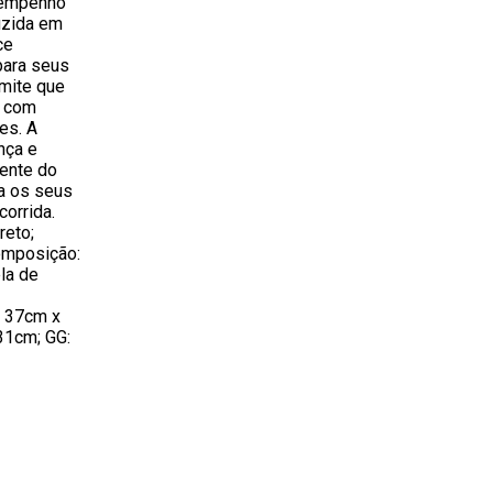
sempenho
uzida em
ce
para seus
rmite que
s com
es. A
ança e
dente do
ra os seus
orrida.
reto;
omposição:
la de
: 37cm x
31cm; GG: