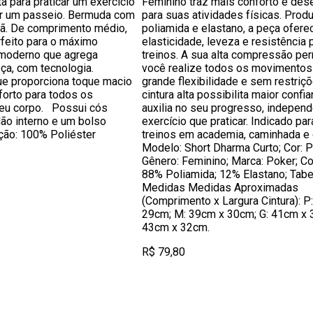
a para praticar um exercício
Feminino traz mais conforto e de
rtir um passeio. Bermuda com
para suas atividades físicas. Prod
ã. De comprimento médio,
poliamida e elastano, a peça ofere
feito para o máximo
elasticidade, leveza e resistência 
 moderno que agrega
treinos. A sua alta compressão pe
eça, com tecnologia.
você realize todos os movimento
ue proporciona toque macio
grande flexibilidade e sem restriçõ
forto para todos os
cintura alta possibilita maior confi
eu corpo. Possui cós
auxilia no seu progresso, indepen
ão interno e um bolso
exercício que praticar. Indicado pa
ção: 100% Poliéster
treinos em academia, caminhada e c
Modelo: Short Dharma Curto; Cor: P
Gênero: Feminino; Marca: Poker; C
88% Poliamida; 12% Elastano; Tabe
Medidas Medidas Aproximadas
(Comprimento x Largura Cintura): P
29cm; M: 39cm x 30cm; G: 41cm x 
43cm x 32cm.
R$ 79,80