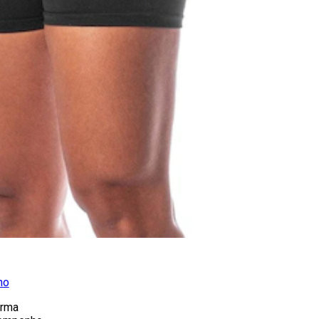
no
arma