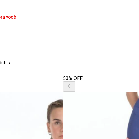
pra você
dutos
53% OFF