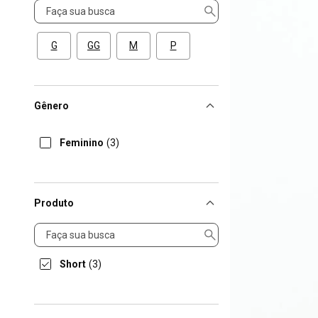
Tamanho
G
GG
M
P
Gênero
Feminino
(3)
Produto
Produto
Short
(3)