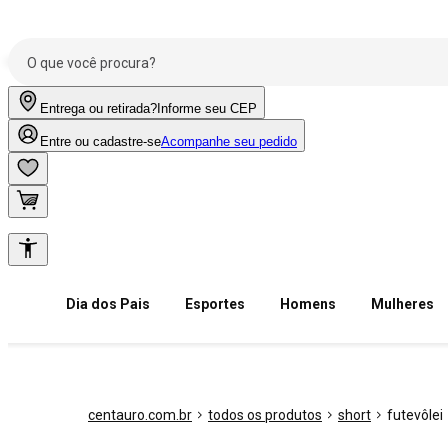
Entrega ou retirada?
Informe seu CEP
Entre ou cadastre-se
Acompanhe seu pedido
Dia dos Pais
Esportes
Homens
Mulheres
centauro.com.br
todos os produtos
short
futevôlei