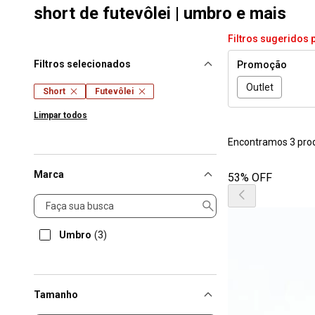
short de futevôlei | umbro e mais
Filtros sugeridos 
Filtros selecionados
Promoção
Outlet
Short
Futevôlei
Limpar todos
Encontramos 3 pro
Marca
53% OFF
Marca
Umbro
(3)
Tamanho