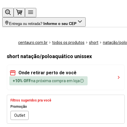
Entrega ou retirada?
Informe o seu CEP
centauro.com.br
todos os produtos
short
natação/polo
short natação/poloaquático unissex
Onde retirar perto de você
+10% OFF
na próxima compra em loja
Filtros sugeridos pra você
Promoção
Outlet