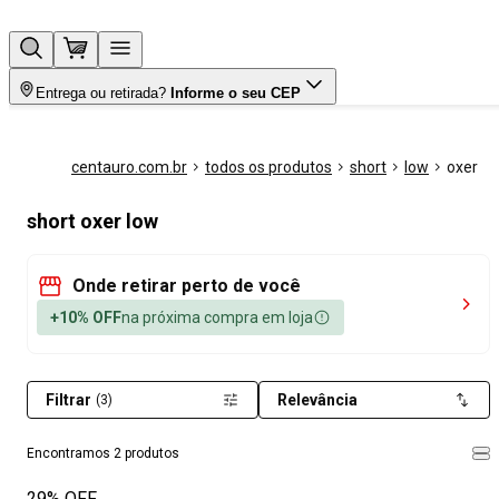
Entrega ou retirada?
Informe o seu CEP
centauro.com.br
todos os produtos
short
low
oxer
short oxer low
Onde retirar perto de você
+10% OFF
na próxima compra em loja
Filtrar
Relevância
(3)
Encontramos 2 produtos
29% OFF