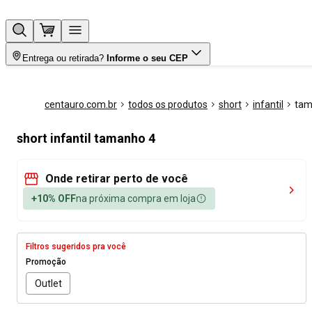
Entrega ou retirada?
Informe o seu CEP
centauro.com.br
todos os produtos
short
infantil
tam
short infantil tamanho 4
Onde retirar perto de você
+10% OFF
na próxima compra em loja
Filtros sugeridos pra você
Promoção
Outlet