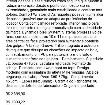
inferior da face. Esses relevos criam ângulos que ajudam a
reduzir a vibração desde o ponto de impacto até as
extremidades, garantindo mais estabilidade e conforto nos
golpes. Comfort Wristband: As raquetes possuem uma alça
de punho ajustável que se adapta às preferências do
jogador. Conta com camada reforçada, interior macio para
máximo conforto e design personalizado com a identidade
da marca. Dynamic Holes System: Sistema progressivo de
furos com dois diâmetros 10 e 11 mm posicionados na
área central da face, projetados para aumentar a potência
dos golpes. Vibration Groove: Trilho integrado à estrutura
da raquete que dissipa as vibrações do impacto da bola,
com acabamento em PU para potencializar o efeito e
aumentar o conforto nos golpes; - Detalhamento: Superfície
3D, possui 47 furos. Estrutura reforçada. Formato da
cabeça: Diamante com sweet spot no topo. Design
moderno com assinatura do atleta Mike Yanguas. Alça de
segurança no cabo; - Peso: 360-375g; - Comprimento:
45,5cm; - Espessura: 38mm; - Garantia do Fabricante: 90
dias contra defeito de fabricação; - Origem: Importado.
R$ 2.399,90
R$ 1.333,22