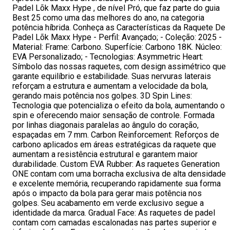
Padel Lõk Maxx Hype , de nível Pró, que faz parte do guia
Best 25 como uma das melhores do ano, na categoria
potência híbrida. Conheça as Características da Raquete De
Padel Lõk Maxx Hype - Perfil: Avançado; - Coleção: 2025 -
Material: Frame: Carbono. Superfície: Carbono 18K. Núcleo:
EVA Personalizado; - Tecnologias: Asymmetric Heart:
Símbolo das nossas raquetes, com design assimétrico que
garante equilíbrio e estabilidade. Suas nervuras laterais
reforçam a estrutura e aumentam a velocidade da bola,
gerando mais potência nos golpes. 3D Spin Lines:
Tecnologia que potencializa o efeito da bola, aumentando o
spin e oferecendo maior sensação de controle. Formada
por linhas diagonais paralelas ao ângulo do coração,
espaçadas em 7 mm. Carbon Reinforcement: Reforços de
carbono aplicados em áreas estratégicas da raquete que
aumentam a resistência estrutural e garantem maior
durabilidade. Custom EVA Rubber: As raquetes Generation
ONE contam com uma borracha exclusiva de alta densidade
e excelente memória, recuperando rapidamente sua forma
após o impacto da bola para gerar mais potência nos
golpes. Seu acabamento em verde exclusivo segue a
identidade da marca. Gradual Face: As raquetes de padel
contam com camadas escalonadas nas partes superior e