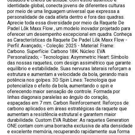
identidade global, conecta jovens de diferentes culturas
por meio de uma linguagem universal que expressa a
personalidade de cada atleta dentro e fora das quadras.
Aprecie toda essa diversidade por meio da Raquete De
Padel Lõk Maxx Flow , um modelo inovador projetado para
oferecer um desempenho excepcional em quadra. Conheça
as Características da Raquete De Padel Lõk Maxx Flow -
Perfil: Avançado; - Coleção: 2025 - Material: Frame:
Carbono. Superfície: Carbono 18K. Núcleo: EVA
Personalizado; - Tecnologias: Asymmetric Heart: Símbolo
das nossas raquetes, com design assimétrico que garante
equilíbrio e estabilidade. Suas nervuras laterais reforçam a
estrutura e aumentam a velocidade da bola, gerando mais
potência nos golpes. 3D Spin Lines: Tecnologia que
potencializa o efeito da bola, aumentando o spin e
oferecendo maior sensação de controle. Formada por
linhas diagonais paralelas ao ângulo do coração,
espaçadas em 7 mm. Carbon Reinforcement: Reforços de
carbono aplicados em áreas estratégicas da raquete que
aumentam a resistência estrutural e garantem maior
durabilidade. Custom EVA Rubber: As raquetes Generation
ONE contam com uma borracha exclusiva de alta densidade
e excelente memória, recuperando rapidamente sua forma