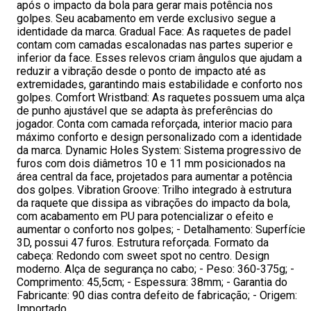
após o impacto da bola para gerar mais potência nos
golpes. Seu acabamento em verde exclusivo segue a
identidade da marca. Gradual Face: As raquetes de padel
contam com camadas escalonadas nas partes superior e
inferior da face. Esses relevos criam ângulos que ajudam a
reduzir a vibração desde o ponto de impacto até as
extremidades, garantindo mais estabilidade e conforto nos
golpes. Comfort Wristband: As raquetes possuem uma alça
de punho ajustável que se adapta às preferências do
jogador. Conta com camada reforçada, interior macio para
máximo conforto e design personalizado com a identidade
da marca. Dynamic Holes System: Sistema progressivo de
furos com dois diâmetros 10 e 11 mm posicionados na
área central da face, projetados para aumentar a potência
dos golpes. Vibration Groove: Trilho integrado à estrutura
da raquete que dissipa as vibrações do impacto da bola,
com acabamento em PU para potencializar o efeito e
aumentar o conforto nos golpes; - Detalhamento: Superfície
3D, possui 47 furos. Estrutura reforçada. Formato da
cabeça: Redondo com sweet spot no centro. Design
moderno. Alça de segurança no cabo; - Peso: 360-375g; -
Comprimento: 45,5cm; - Espessura: 38mm; - Garantia do
Fabricante: 90 dias contra defeito de fabricação; - Origem:
Importado.