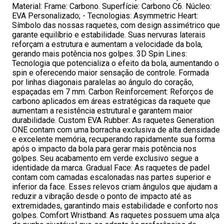
Material: Frame: Carbono. Superfície: Carbono C6. Núcleo:
EVA Personalizado; - Tecnologias: Asymmetric Heart:
Símbolo das nossas raquetes, com design assimétrico que
garante equilíbrio e estabilidade. Suas nervuras laterais
reforçam a estrutura e aumentam a velocidade da bola,
gerando mais potência nos golpes. 3D Spin Lines:
Tecnologia que potencializa o efeito da bola, aumentando o
spin e oferecendo maior sensação de controle. Formada
por linhas diagonais paralelas ao ângulo do coração,
espaçadas em 7 mm. Carbon Reinforcement: Reforços de
carbono aplicados em áreas estratégicas da raquete que
aumentam a resistência estrutural e garantem maior
durabilidade. Custom EVA Rubber: As raquetes Generation
ONE contam com uma borracha exclusiva de alta densidade
e excelente memória, recuperando rapidamente sua forma
após o impacto da bola para gerar mais potência nos
golpes. Seu acabamento em verde exclusivo segue a
identidade da marca. Gradual Face: As raquetes de padel
contam com camadas escalonadas nas partes superior e
inferior da face. Esses relevos criam ângulos que ajudam a
reduzir a vibração desde o ponto de impacto até as
extremidades, garantindo mais estabilidade e conforto nos
golpes. Comfort Wristband: As raquetes possuem uma alça