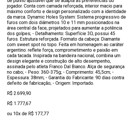
de punho ajustável que se adapta às preferências do
jogador. Conta com camada reforçada, interior macio para
máximo conforto e design personalizado com a identidade
da marca. Dynamic Holes System: Sistema progressivo de
furos com dois diâmetros 10 e 11 mm posicionados na
área central da face, projetados para aumentar a potência
dos golpes; - Detalhamento: Superfície 3D, possui 45
furos. Estrutura reforçada. Formato da cabeça: Diamante
com sweet spot no topo. Feita em homenagem ao caráter
argentino: reflete força, comprometimento e paixão em
cada tacada. Inspirada na bandeira nacional, combina um
design elegante e construção de alto desempenho,
assinada pelo atleta Franco Dal Bianco. Alça de segurança
no cabo; - Peso: 360-375g; - Comprimento: 45,5cm; -
Espessura: 38mm; - Garantia do Fabricante: 90 dias contra
defeito de fabricação; - Origem: Importado.
R$ 2.699,90
R$ 1.777,67
ou 10x de R$ 177,77