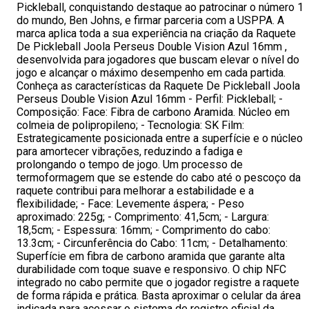
Pickleball, conquistando destaque ao patrocinar o número 1
do mundo, Ben Johns, e firmar parceria com a USPPA. A
marca aplica toda a sua experiência na criação da Raquete
De Pickleball Joola Perseus Double Vision Azul 16mm ,
desenvolvida para jogadores que buscam elevar o nível do
jogo e alcançar o máximo desempenho em cada partida.
Conheça as características da Raquete De Pickleball Joola
Perseus Double Vision Azul 16mm - Perfil: Pickleball; -
Composição: Face: Fibra de carbono Aramida. Núcleo em
colmeia de polipropileno; - Tecnologia: SK Film:
Estrategicamente posicionada entre a superfície e o núcleo
para amortecer vibrações, reduzindo a fadiga e
prolongando o tempo de jogo. Um processo de
termoformagem que se estende do cabo até o pescoço da
raquete contribui para melhorar a estabilidade e a
flexibilidade; - Face: Levemente áspera; - Peso
aproximado: 225g; - Comprimento: 41,5cm; - Largura:
18,5cm; - Espessura: 16mm; - Comprimento do cabo:
13.3cm; - Circunferência do Cabo: 11cm; - Detalhamento:
Superfície em fibra de carbono aramida que garante alta
durabilidade com toque suave e responsivo. O chip NFC
integrado no cabo permite que o jogador registre a raquete
de forma rápida e prática. Basta aproximar o celular da área
indicada para acessar o sistema de registro oficial da