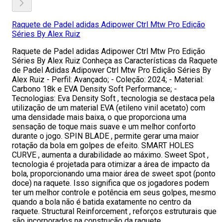
Raquete de Padel adidas Adipower Ctrl Mtw Pro Edição
Séries By Alex Ruiz
Raquete de Padel adidas Adipower Ctrl Mtw Pro Edição
Séries By Alex Ruiz Conheça as Características da Raquete
de Padel Adidas Adipower Ctrl Mtw Pro Edição Séries By
Alex Ruiz - Perfil: Avançado; - Coleção: 2024; - Material:
Carbono 18k e EVA Density Soft Performance; -
Tecnologias: Eva Density Soft , tecnologia se destaca pela
utilização de um material EVA (etileno vinil acetato) com
uma densidade mais baixa, o que proporciona uma
sensação de toque mais suave e um melhor conforto
durante o jogo. SPIN BLADE , permite gerar uma maior
rotação da bola em golpes de efeito. SMART HOLES
CURVE , aumenta a durabilidade ao máximo. Sweet Spot ,
tecnologia é projetada para otimizar a área de impacto da
bola, proporcionando uma maior área de sweet spot (ponto
doce) na raquete. Isso significa que os jogadores podem
ter um melhor controle e potência em seus golpes, mesmo
quando a bola não é batida exatamente no centro da
raquete. Structural Reinforcement , reforços estruturais que
são incorporados na construção da raquete,