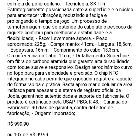
colmeia de polipropileno; - Tecnologia: SK Film:
Estrategicamente posicionada entre a superfície e o núcleo
para amortecer vibrações, reduzindo a fadiga e
prolongando o tempo de jogo. Um processo de
termoformagem que se estende do cabo até o pescoço da
raquete contribui para melhorar a estabilidade e a
flexibilidade; - Face: Levemente áspera; - Peso
aproximado: 225g; - Comprimento: 41cm; - Largura: 18,5cm;
- Espessura: 16mm; - Comprimento do cabo: 13.3cm; -
Circunferência do Cabo: 11cm; - Detalhamento: Superfície
em fibra de carbono aramida que garante alta durabilidade
com toque suave e responsivo. Design aerodinâmico curvo
no topo para para velocidade e precisão. O chip NFC
integrado no cabo permite que o jogador registre a raquete
de forma rápida e prática. Basta aproximar o celular da área
indicada para acessar o sistema de registro oficial da
Joola, garantindo autenticidade e suporte do fabricante. O
produto é certificado pela USAP PBCoR 43; - Garantia do
Fabricante: 90 dias de garantia, contra defeitos de
fabricação; - Origem: Importado;
R$ 999,90
ou 10x de R$ 99,99