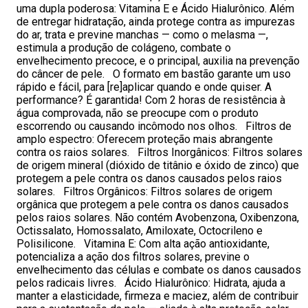
uma dupla poderosa: Vitamina E e Ácido Hialurônico. Além
de entregar hidratação, ainda protege contra as impurezas
do ar, trata e previne manchas — como o melasma —,
estimula a produção de colágeno, combate o
envelhecimento precoce, e o principal, auxilia na prevenção
do câncer de pele. O formato em bastão garante um uso
rápido e fácil, para [re]aplicar quando e onde quiser. A
performance? É garantida! Com 2 horas de resistência à
água comprovada, não se preocupe com o produto
escorrendo ou causando incômodo nos olhos. Filtros de
amplo espectro: Oferecem proteção mais abrangente
contra os raios solares. Filtros Inorgânicos: Filtros solares
de origem mineral (dióxido de titânio e óxido de zinco) que
protegem a pele contra os danos causados pelos raios
solares. Filtros Orgânicos: Filtros solares de origem
orgânica que protegem a pele contra os danos causados
pelos raios solares. Não contém Avobenzona, Oxibenzona,
Octissalato, Homossalato, Amiloxate, Octocrileno e
Polisilicone. Vitamina E: Com alta ação antioxidante,
potencializa a ação dos filtros solares, previne o
envelhecimento das células e combate os danos causados
pelos radicais livres. Ácido Hialurônico: Hidrata, ajuda a
manter a elasticidade, firmeza e maciez, além de contribuir