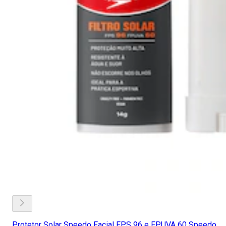
Protetor Solar Speedo Facial FPS 96 e FPUVA 60 Speedo