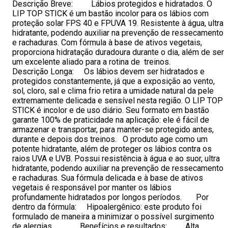
Descrição Breve: Lábios protegidos e hidratados. O
LIP TOP STICK é um bastão incolor para os lábios com
proteção solar FPS 40 e FPUVA 19. Resistente à água, ultra
hidratante, podendo auxiliar na prevenção de ressecamento
e rachaduras. Com fórmula à base de ativos vegetais,
proporciona hidratação duradoura durante o dia, além de ser
um excelente aliado para a rotina de treinos.
Descrição Longa: Os lábios devem ser hidratados e
protegidos constantemente, já que a exposição ao vento,
sol, cloro, sal e clima frio retira a umidade natural da pele
extremamente delicada e sensível nesta região. O LIP TOP
STICK é incolor e de uso diário. Seu formato em bastão
garante 100% de praticidade na aplicação: ele é fácil de
armazenar e transportar, para manter-se protegido antes,
durante e depois dos treinos. O produto age como um
potente hidratante, além de proteger os lábios contra os
raios UVA e UVB. Possui resistência à água e ao suor, ultra
hidratante, podendo auxiliar na prevenção de ressecamento
e rachaduras. Sua fórmula delicada e à base de ativos
vegetais é responsável por manter os lábios
profundamente hidratados por longos períodos. Por
dentro da fórmula: Hipoalergênico: este produto foi
formulado de maneira a minimizar o possível surgimento
de alergias. Benefícios e resultados: Alta