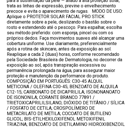
para a sustentação da pele — aliado à alta proteção solar,
trata as linhas de expressão, previne o envelhecimento
precoce e evita o aparecimento de rugas. MODO DE USO:
Aplique o PROTETOR SOLAR FACIAL PRO STICK
diretamente sobre a pele, deslizando o bastão sobre o
rosto e estendendo até o pescoço. Para espalhar, escolha
seu método preferido: com esponja, pincel ou com os
próprios dedos. Faça movimentos suaves até alcançar uma
cobertura uniforme. Use diariamente, preferencialmente
após a rotina de skincare, antes da exposição ao sol.
Reaplique a cada 2 (duas) horas, conforme recomendado
pela Sociedade Brasileira de Dermatologia, no decorrer da
exposição ao sol, após transpiração excessiva ou
permanência prolongada na água, para assegurar maior
proteção e manutenção da performance do produto.
COMPOSIÇÃO EM PORTUGUÊS: C30-45 ALQUIL
METICONA / OLEFINA C30-45; BENZOATO DE ALQUILA
C12-15; CARBONATO DE DICAPRILILA; ISONONANOATO
DE ISONONILA; CORANTE BRANCO 77891 /
TRIETOXICAPRILILSILANO; DIÓXIDO DE TITÂNIO / SÍLICA
/ FOSFATO DE CETILA; CROSPOLÍMERO DE
METACRILATO DE METILA; COCOATO DE BUTILENO
GLICOL; BIS-ETILHEXILOXIFENOL METOXIFENIL
TRIAZINA; BENZOATO DE DIETILAMINO HIDROXIBENZOIL