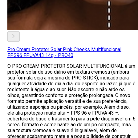
Pro Cream Protetor Solar Pink Cheeks Multifuncional
FPS96 FPUVA43 14g - PRO40
O PRO CREAM PROTETOR SOLAR MULTIFUNCIONAL é um
protetor solar de uso diário em textura cremosa (embora
sua fórmula seja a mesma do PRO STICK), indicado para
qualquer atividade do dia a dia, do esporte ao lazer, já que é
resistente à água e ao suor. Não escorre e não arde os
olhos, garantindo conforto e proteção prolongada. O novo
formato permite aplicação versátil e de sua preferência,
utilizando esponjas ou pincéis, por exemplo. Além disso,
ele alia proteção muito alta – FPS 96 e FPUVA 43 –,
cobertura de base e tratamento para a pele disponível em 6
cores. formato é semelhante ao de um pó compacto, mas
sua textura cremosa e suave é inigualável, além de
oferecer acabamento mate e a possibilidade de construir