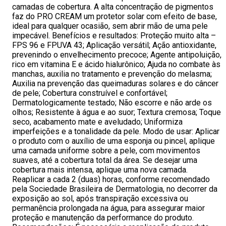
camadas de cobertura. A alta concentração de pigmentos
faz do PRO CREAM um protetor solar com efeito de base,
ideal para qualquer ocasião, sem abrir mão de uma pele
impecável. Benefícios e resultados: Proteção muito alta –
FPS 96 e FPUVA 43; Aplicação versátil; Ação antioxidante,
prevenindo o envelhecimento precoce; Agente antipoluição,
rico em vitamina E e ácido hialurônico; Ajuda no combate às
manchas, auxilia no tratamento e prevenção do melasma;
Auxilia na prevenção das queimaduras solares e do câncer
de pele; Cobertura construível e confortável;
Dermatologicamente testado; Não escorre e não arde os
olhos; Resistente à água e ao suor; Textura cremosa; Toque
seco, acabamento mate e aveludado; Uniformiza
imperfeições e a tonalidade da pele. Modo de usar: Aplicar
o produto com o auxílio de uma esponja ou pincel, aplique
uma camada uniforme sobre a pele, com movimentos
suaves, até a cobertura total da área. Se desejar uma
cobertura mais intensa, aplique uma nova camada.
Reaplicar a cada 2 (duas) horas, conforme recomendado
pela Sociedade Brasileira de Dermatologia, no decorrer da
exposição ao sol, após transpiração excessiva ou
permanência prolongada na água, para assegurar maior
proteção e manutenção da performance do produto.