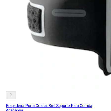
Braçadeira Porta Celular Sml Suporte Para Corrida
Academia