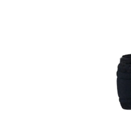
Shopping
(1)
Barueri (SP), Iguatemi
Alphaville
(1)