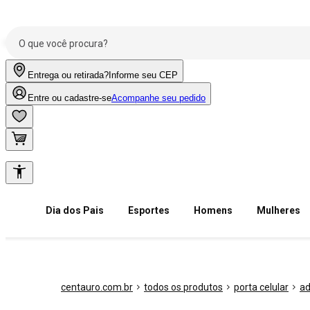
Entrega ou retirada?
Informe seu CEP
Entre ou cadastre-se
Acompanhe seu pedido
Dia dos Pais
Esportes
Homens
Mulheres
centauro.com.br
todos os produtos
porta celular
ad