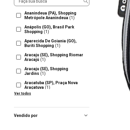
Ananindeua (PA), Shopping
Metrópole Ananindeua
(1)
Anápolis (GO), Brasil Park
Shopping
(1)
Aparecida De Goiania (GO),
Buriti Shopping
(1)
Aracaju (SE), Shopping Riomar
Aracajú
(1)
Aracaju (SE), Shopping
Jardins
(1)
Aracatuba (SP), Praça Nova
Araçatuva
(1)
Ver todos
Arapiraca (AL), Arapiraca
Garden Shopping
(1)
Araras (SP), Centauro Na Área
Araras
(1)
Vendido por
Balneário Camboriú (SC),
Balneário Camboriú