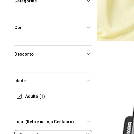
Categorias
Cor
Desconto
Idade
Adulto
(1)
Loja
(Retire na loja Centauro)
Loja