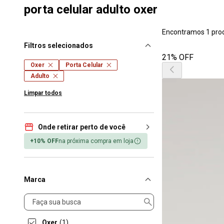
porta celular adulto oxer
Encontramos 1 pro
Filtros selecionados
21% OFF
Oxer
Porta Celular
Adulto
Limpar todos
Onde retirar perto de você
+10% OFF
na próxima compra em loja
Marca
Marca
Oxer
(1)