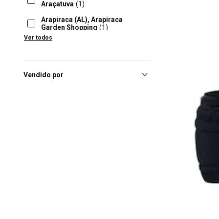
Araçatuva
(1)
Arapiraca (AL), Arapiraca
Garden Shopping
(1)
Ver todos
Araras (SP), Centauro Na Área
Araras
(1)
Balneário Camboriú (SC),
Balneário Camboriú
Vendido por
Shopping
(1)
Barueri (SP), Iguatemi
Alphaville
(1)
Barueri (SP), Parque Shopping
Barueri
(1)