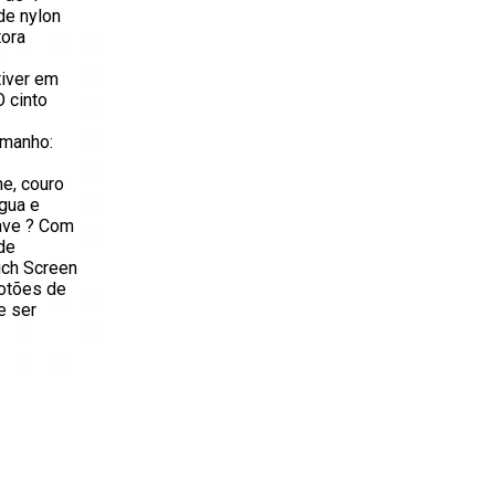
de nylon
tora
tiver em
 cinto
o
amanho:
ne, couro
água e
have ? Com
de
uch Screen
botões de
e ser