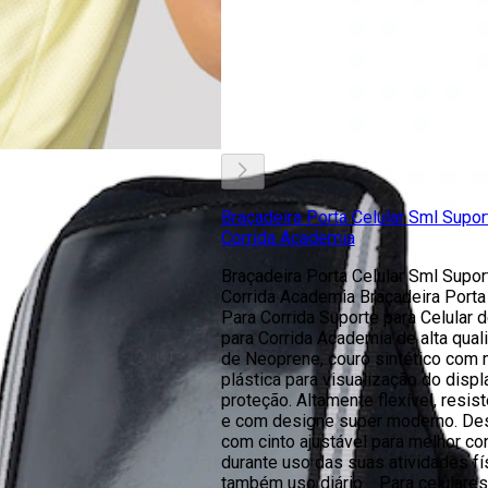
Braçadeira Porta Celular Sml Supor
Corrida Academia
Braçadeira Porta Celular Sml Supor
Corrida Academia Braçadeira Porta 
Para Corrida Suporte para Celular 
para Corrida Academia de alta qual
de Neoprene, couro sintético com
plástica para visualização do displ
proteção. Altamente flexível, resist
e com designe super moderno. De
com cinto ajustável para melhor co
durante uso das suas atividades fí
também uso diário. Para celulares