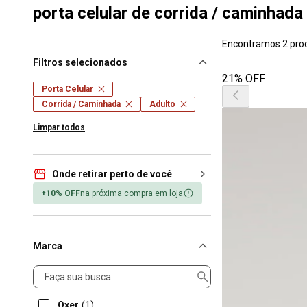
porta celular de corrida / caminhada 
Encontramos 2 pro
Filtros selecionados
21% OFF
Porta Celular
Corrida / Caminhada
Adulto
Limpar todos
Onde retirar perto de você
+10% OFF
na próxima compra em loja
Marca
Marca
Oxer
(1)