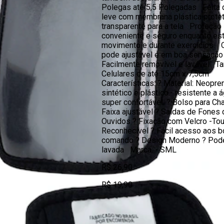
Polegas até 5,5 Polegadas Feita 
leve com membrana plástica prote
transparente para a tela Proteção
conveniente e seguro enquanto es
movimento e durante exercícios. O
pode ajustável e em boa sensaçã
Facilmente removível e lavável T
Celulares de até 15cm x 7,5cm
Características: ? Material: Neopre
sintético e plástico.- resistente a 
super confortável. ? Bolso para C
Faixa ajustável ? Saídas de Fones 
Ouvidos ? Fixação com Velcro -To
Reconhecível ? Fácil acesso aos 
comando ? Design Moderno ? Pod
lavada Marca: - SML
R$ 26,90
R$ 19,90