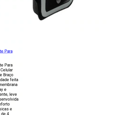
te Para
te Para
Celular
de Braço
idade feita
 membrana
ay e
ente, leve
senvolvida
nforto
sicas e
 de 4