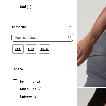
Sml
(1)
Tamanho
Tamanho
GGG
P-M
ÚNICO
Gênero
Feminino
(2)
Masculino
(2)
Unissex
(2)