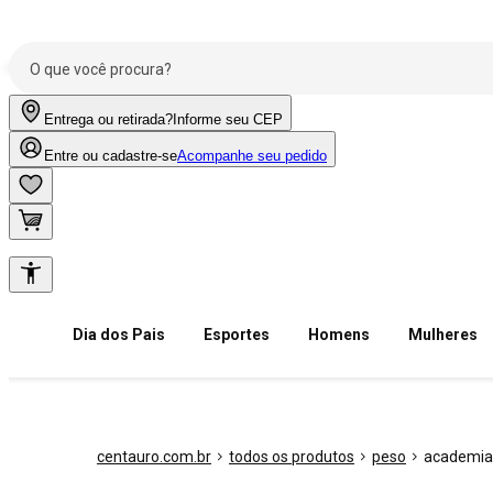
Entrega ou retirada?
Informe seu CEP
Entre ou cadastre-se
Acompanhe seu pedido
Dia dos Pais
Esportes
Homens
Mulheres
centauro.com.br
todos os produtos
peso
academia