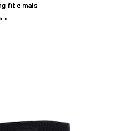
g fit e mais
duto