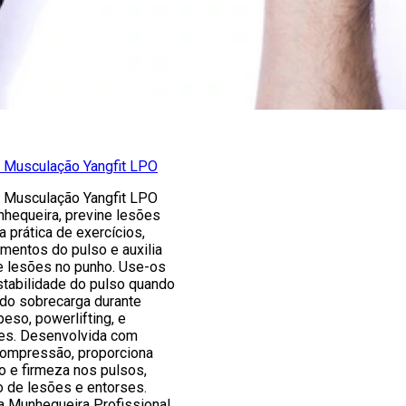
 Musculação Yangfit LPO
 Musculação Yangfit LPO
hequeira, previne lesões
a prática de exercícios,
mentos do pulso e auxilia
e lesões no punho. Use-os
stabilidade do pulso quando
ndo sobrecarga durante
eso, powerlifting, e
tes. Desenvolvida com
 compressão, proporciona
 e firmeza nos pulsos,
o de lesões e entorses.
a Munhequeira Profissional