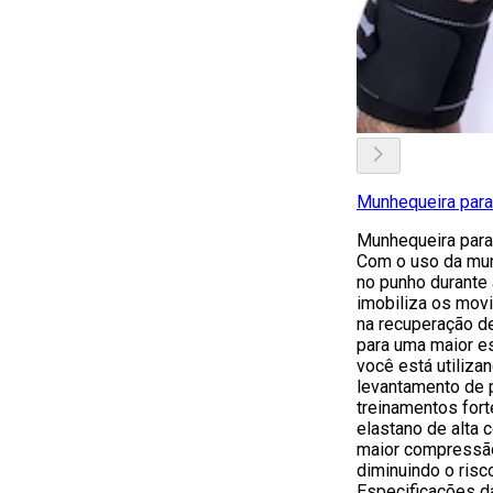
Munhequeira para
Munhequeira para
Com o uso da mun
no punho durante 
imobiliza os movi
na recuperação d
para uma maior e
você está utiliza
levantamento de p
treinamentos for
elastano de alta
maior compressão
diminuindo o risc
Especificações d