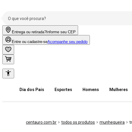
Entrega ou retirada?
Informe seu CEP
Entre ou cadastre-se
Acompanhe seu pedido
Dia dos Pais
Esportes
Homens
Mulheres
centauro.com.br
todos os produtos
munhequeira
t