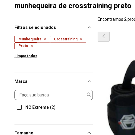
munhequeira de crosstraining preto
Encontramos 2 pro
Filtros selecionados
Munhequeira
Crosstraining
Preto
Limpar todos
Marca
Marca
NC Extreme
(2)
Tamanho