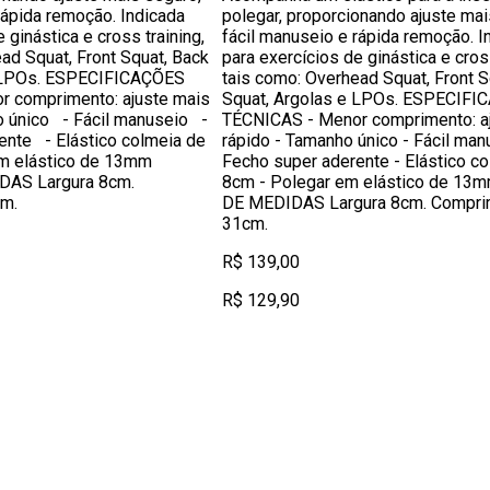
rápida remoção. Indicada
polegar, proporcionando ajuste mai
 ginástica e cross training,
fácil manuseio e rápida remoção. I
ad Squat, Front Squat, Back
para exercícios de ginástica e cross
e LPOs. ESPECIFICAÇÕES
tais como: Overhead Squat, Front S
 comprimento: ajuste mais
Squat, Argolas e LPOs. ESPECIF
 único - Fácil manuseio -
TÉCNICAS - Menor comprimento: a
ente - Elástico colmeia de
rápido - Tamanho único - Fácil man
m elástico de 13mm
Fecho super aderente - Elástico c
AS Largura 8cm.
8cm - Polegar em elástico de 13
m.
DE MEDIDAS Largura 8cm. Compri
31cm.
R$ 139,00
R$ 129,90