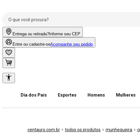
Entrega ou retirada?
Informe seu CEP
Entre ou cadastre-se
Acompanhe seu pedido
Dia dos Pais
Esportes
Homens
Mulheres
centauro.com.br
todos os produtos
munhequeira
c