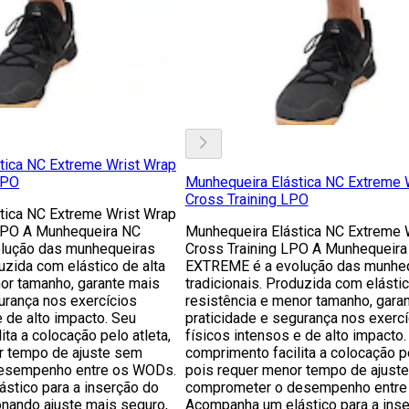
tica NC Extreme Wrist Wrap
LPO
Munhequeira Elástica NC Extreme 
Cross Training LPO
tica NC Extreme Wrist Wrap
 LPO A Munhequeira NC
Munhequeira Elástica NC Extreme 
lução das munhequeiras
Cross Training LPO A Munhequeira
duzida com elástico de alta
EXTREME é a evolução das munhe
or tamanho, garante mais
tradicionais. Produzida com elástic
urança nos exercícios
resistência e menor tamanho, gara
e de alto impacto. Seu
praticidade e segurança nos exercí
ita a colocação pelo atleta,
físicos intensos e de alto impacto.
r tempo de ajuste sem
comprimento facilita a colocação pe
esempenho entre os WODs.
pois requer menor tempo de ajust
stico para a inserção do
comprometer o desempenho entre
onando ajuste mais seguro,
Acompanha um elástico para a ins