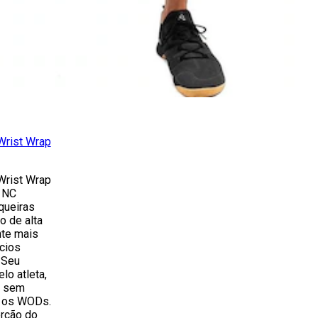
Wrist Wrap
Wrist Wrap
 NC
queiras
o de alta
nte mais
cios
 Seu
lo atleta,
e sem
 os WODs.
erção do