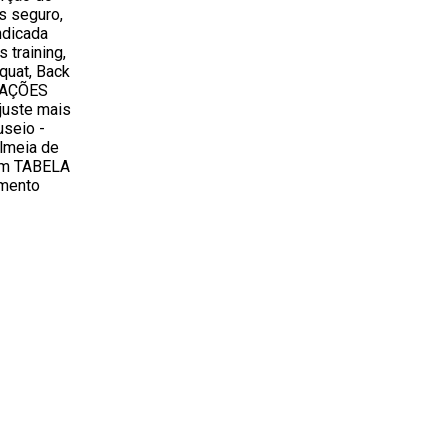
s seguro,
ndicada
 training,
quat, Back
ICAÇÕES
juste mais
useio -
olmeia de
mm TABELA
mento