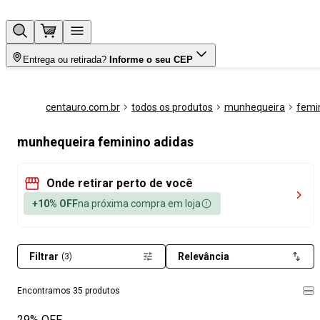
Entrega ou retirada?
Informe o seu CEP
centauro.com.br
todos os produtos
munhequeira
femi
munhequeira feminino adidas
Onde retirar perto de você
+10% OFF
na próxima compra em loja
Filtrar
Relevância
(3)
Encontramos 35 produtos
29% OFF